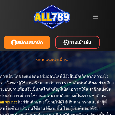
Skip
to
content
ทางเข้าเล่น
สมัครสมาชิก
ระบบแนะนำเพื่อน
การเติบโตของแพลตฟอร์มออนไลน์ที่ยั่งยืนมักเกิดจากความไว้
วางใจของผู้ใช้งานจริงมากกว่าการประชาสัมพันธ์เพียงอย่างเดียว
ระบบชวนเพื่อนจึงเป็นกลไกสำคัญที่เปิดโอกาสให้สมาชิกแบ่งปัน
ประสบการณ์การใช้งานแก่คนรอบตัวอย่างเป็นธรรมชาติ บน
all789.net
ฟังก์ชันลักษณะนี้ช่วยให้ผู้ใช้เดิมสามารถแนะนำผู้ที่
สนใจเข้ามาเริ่มต้นใช้งานได้ง่ายขึ้น โดยผู้เริ่มต้นจะได้รับ
ประโยชน์จากคำแนะนำของคนที่เคยใช้งานจริง ไม่ว่าจะเป็นขั้น